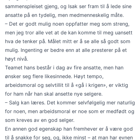
sammenspleiset gjeng, og Isak ser fram til å lede sine
ansatte på en tydelig, men medmenneskelig måte.
– Det er godt mulig noen oppfatter meg som streng,
men jeg tror alle vet at de kan komme til meg uansett
hva de tenker på. Målet mitt er å se alle så godt som
mulig. Ingenting er bedre enn at alle presterer på et
høyt nivå.
Teamet hans består i dag av fire ansatte, men han
ønsker seg flere likesinnede. Høyt tempo,
arbeidsmoral og selvtillit til å «gå i krigen», er viktig
for ham når han skal ansette nye selgere.
– Salg kan læres. Det kommer selvfølgelig mer naturlig
for noen, men arbeidsmoral er noe som er medfødt og
som kreves av en god selger.
En annen god egenskap han fremhever er å være god
til å snakke for seg, og, ikke minst – at man har evnen