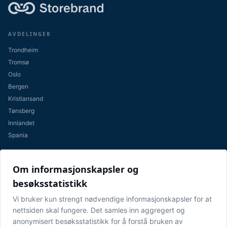
AVDELINGER
Trondheim
Tromsø
Oslo
Bergen
Kristiansand
Tønsberg
Innlandet
Spania
LENKER
Om informasjonskapsler og
Nyheter
besøksstatistikk
Karriere
Vi bruker kun strengt nødvendige informasjonskapsler for at
Personvernerklæring
nettsiden skal fungere. Det samles inn aggregert og
Åpenhetsloven
anonymisert besøksstatistikk for å forstå bruken av
Cookie-innstillinger