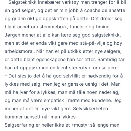
– Salgsteknikk innebærer verktøy man trenger for å bli
en god selger, og det er min jobb å coache de ansatte
og gi den riktige oppskriften på dette. Det dreier seg
blant annet om stemmebruk, toneleie og timing.
Jørgen mener at alle kan lære seg god salgsteknikk,
men at det er enda viktigere med stå-på-vilje og høy
arbeidsmoral. Når han er på utkikk etter nye selgere,
er dette blant egenskapene han ser etter. Samtidig tar
han et oppgjør med en kjent stereotypi om selgere.
– Det sies jo det å ha god selvtillit er nødvendig for å
lykkes med salg, men jeg er ganske uenig i det. Man
må ha iver for å lykkes, man må tåle noen nederlag,
og man må være empatisk i møte med kundene. Jeg
mener at det er mye viktigere. Selvsikkerheten
kommer uansett når man lykkes.
Salgserfaring er heller ikke et «must»; så lenge man