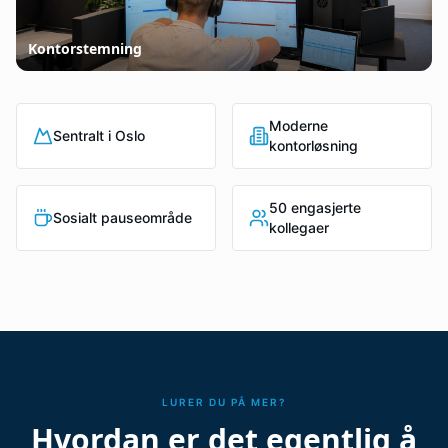
Kontorstemning
Moderne
Sentralt i Oslo
kontorløsning
50 engasjerte
Sosialt pauseområde
kollegaer
LURER DU PÅ MER?
Hvordan er det egentlig å