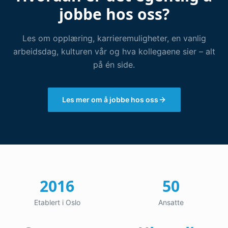
jobbe hos oss?
Les om opplæring, karrieremuligheter, en vanlig
arbeidsdag, kulturen vår og hva kollegaene sier – alt
på én side.
Les mer om å jobbe hos oss
2016
50
Etablert i Oslo
Ansatte