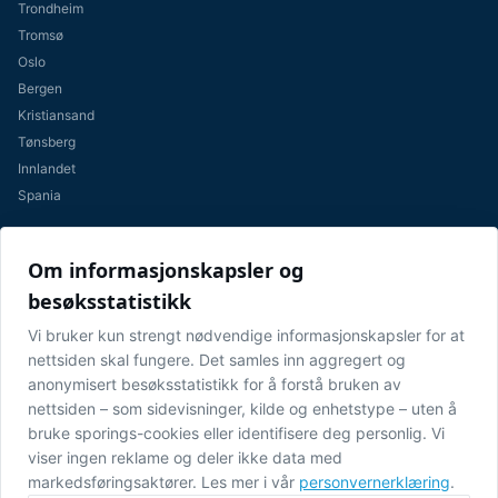
Trondheim
Tromsø
Oslo
Bergen
Kristiansand
Tønsberg
Innlandet
Spania
LENKER
Om informasjonskapsler og
Nyheter
besøksstatistikk
Karriere
Vi bruker kun strengt nødvendige informasjonskapsler for at
Personvernerklæring
nettsiden skal fungere. Det samles inn aggregert og
Åpenhetsloven
anonymisert besøksstatistikk for å forstå bruken av
Cookie-innstillinger
nettsiden – som sidevisninger, kilde og enhetstype – uten å
bruke sporings-cookies eller identifisere deg personlig. Vi
KONTAKT
viser ingen reklame og deler ikke data med
Fossegrenda 7, 7038 Trondheim
markedsføringsaktører. Les mer i vår
personvernerklæring
.