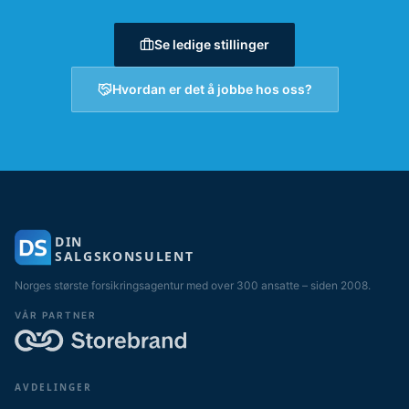
Se ledige stillinger
Hvordan er det å jobbe hos oss?
DIN
SALGSKONSULENT
Norges største forsikringsagentur med over 300 ansatte – siden 2008.
VÅR PARTNER
AVDELINGER